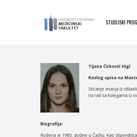
STUDIJSKI PRO
Tijana Ćirković Higl
Razlog upisa na Mast
Sticanje znanja iz oblast
na rad sa kolegama iz ov
Biografija:
Rođena je 1985. godine u Čačku. Kao stipendista 