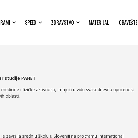
GRAMI
SPEED
ZDRAVSTVO
MATERIJAL
OBAVEŠTE
er studije PAHET
i medicine i fizičke aktivnosti, imajući u vidu svakodnevnu upućenost
ih oblasti.
je završila srednju školu u Sloveniji na programu International