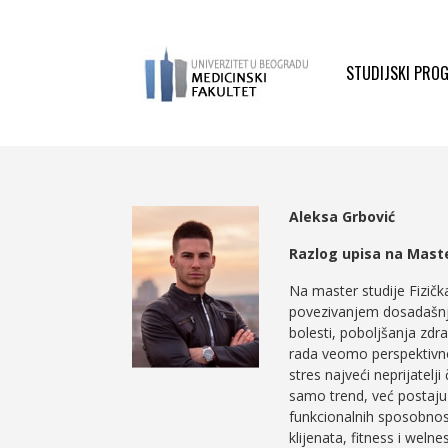
STUDIJSKI PRO
Aleksa
Grbović
Razlog upisa na Mast
Na master studije Fizička
povezivanjem dosadašnjih
bolesti, poboljšanja zdra
rada veomo perspektivno
stres najveći neprijatelji
samo trend, već postaju 
funkcionalnih sposobnos
klijenata, fitness i weln