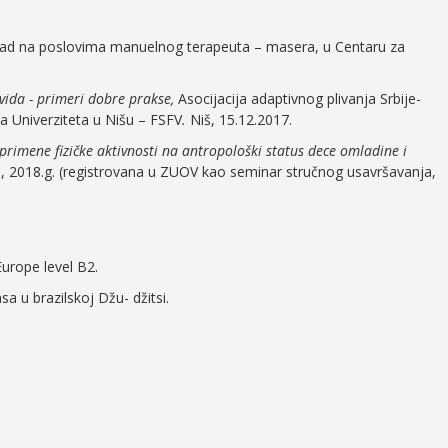
 rad na poslovima manuelnog terapeuta – masera, u Centaru za
vida - primeri dobre prakse,
Asocijacija adaptivnog plivanja Srbije-
ja Univerziteta u Nišu – FSFV
.
Niš, 15.12.2017.
 primene fizičke aktivnosti na antropološki status dece omladine i
nja, 2018.g. (registrovana u ZUOV kao seminar stručnog usavršavanja,
 Europe level B2.
a u brazilskoj Džu- džitsi.