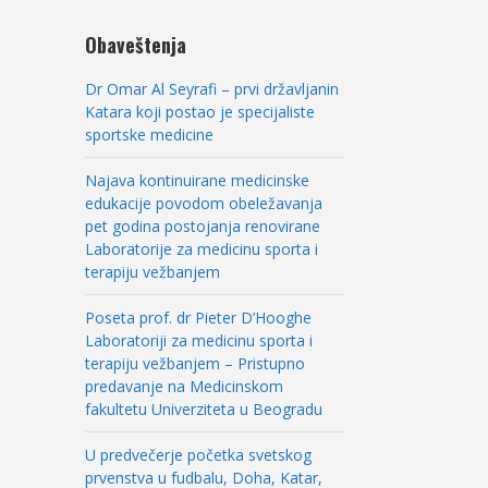
Obaveštenja
Dr Omar Al Seyrafi – prvi državljanin
Katara koji postao je specijaliste
sportske medicine
Najava kontinuirane medicinske
edukacije povodom obeležavanja
pet godina postojanja renovirane
Laboratorije za medicinu sporta i
terapiju vežbanjem
Poseta prof. dr Pieter D’Hooghe
Laboratoriji za medicinu sporta i
terapiju vežbanjem – Pristupno
predavanje na Medicinskom
fakultetu Univerziteta u Beogradu
U predvečerje početka svetskog
prvenstva u fudbalu, Doha, Katar,