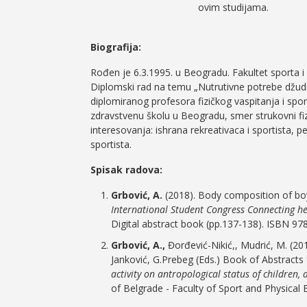
ovim studijama.
Biografija:
Rođen je 6.3.1995. u Beogradu. Fakultet sporta i 
Diplomski rad na temu „Nutrutivne potrebe džud
diplomiranog profesora fizičkog vaspitanja i spo
zdravstvenu školu u Beogradu, smer strukovni fi
interesovanja: ishrana rekreativaca i sportista, per
sportista.
Spisak radova:
Grbović, A.
(2018). Body composition of boy
International Student Congress Connecting he
Digital abstract book (pp.137-138). ISBN 9
Grbović, A.,
Đorđević-Nikić,, Mudrić, M. (201
Janković, G.Prebeg (Eds.) Book of Abstract
activity on antropological status of children,
of Belgrade - Faculty of Sport and Physical