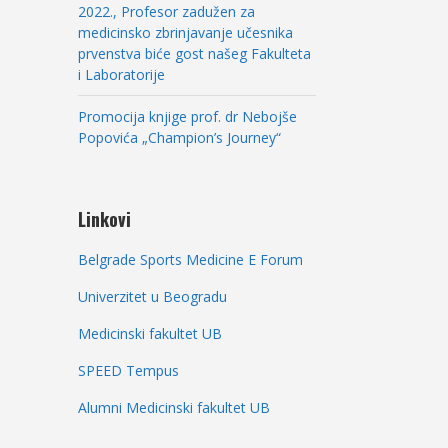
2022., Profesor zadužen za
medicinsko zbrinjavanje učesnika
prvenstva biće gost našeg Fakulteta
i Laboratorije
Promocija knjige prof. dr Nebojše
Popovića „Champion’s Journey“
Linkovi
Belgrade Sports Medicine E Forum
Univerzitet u Beogradu
Medicinski fakultet UB
SPEED Tempus
Alumni Medicinski fakultet UB