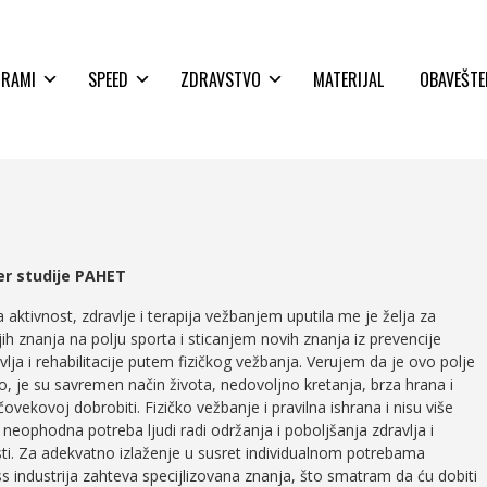
GRAMI
SPEED
ZDRAVSTVO
MATERIJAL
OBAVEŠTE
er studije PAHET
 aktivnost, zdravlje i terapija vežbanjem uputila me je želja za
 znanja na polju sporta i sticanjem novih znanja iz prevencije
vlja i rehabilitacije putem fizičkog vežbanja. Verujem da je ovo polje
, je su savremen način života, nedovoljno kretanja, brza hrana i
 čovekovoj dobrobiti. Fizičko vežbanje i pravilna ishrana i nisu više
neophodna potreba ljudi radi održanja i poboljšanja zdravlja i
ti. Za adekvatno izlaženje u susret individualnom potrebama
ess industrija zahteva specijlizovana znanja, što smatram da ću dobiti