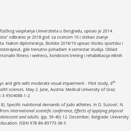
fizičkog vaspitanja Univerziteta u Beogradu, upisao je 2014.
ista“ odbranio je 2018.god. sa ocenom 10 i stekao zvanje
rta. Nakon diplomiranja, školske 2018/19 upisao Visoku sportsku i
zioterapeut, gde trenutno pohađam 4 semestar studija. Oblast
sonalni fitness i welness, kondicioni trening i rehabilitacija elitnih
th
s and girls with moderate visual impairment - Pilot study,
6
alth sciences.
May-2. June, Austria: Medical University of Graz.
78-3-9504088-1-2
8). Specific nutritional demands of Judo athletes. In D. Suzović. N.
s from
International scientific conference, Effects of applying physical
 adolescent and adults.
(pp. 39-40) 12. December, Belgrade: University
 Education. ISBN 978-86-89773-38-5