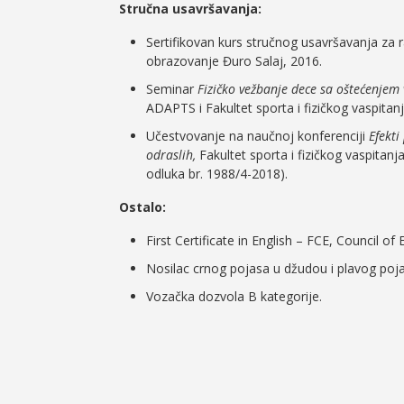
Stručna usavršavanja:
Sertifikovan kurs stručnog usavršavanja za
obrazovanje Đuro Salaj, 2016.
Seminar
Fizičko vežbanje dece sa oštećenjem 
ADAPTS i Fakultet sporta i fizičkog vaspitan
Učestvovanje na naučnoj konferenciji
Efekti
odraslih,
Fakultet sporta i fizičkog vaspita
odluka br. 1988/4-2018).
Ostalo:
First Certificate in English – FCE, Council of
Nosilac crnog pojasa u džudou i plavog pojas
Vozačka dozvola B kategorije.