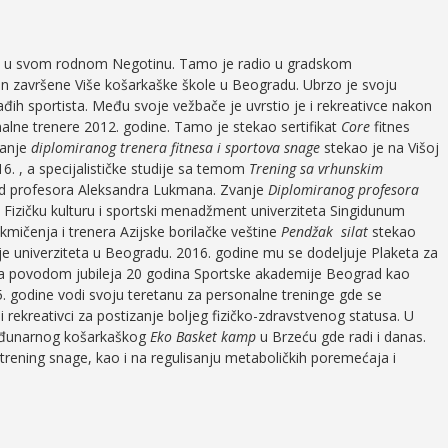
ine u svom rodnom Negotinu. Tamo je radio u gradskom
 završene Više košarkaške škole u Beogradu. Ubrzo je svoju
đih sportista. Među svoje vežbače je uvrstio je i rekreativce nakon
alne trenere 2012. godine. Tamo je stekao sertifikat
Core
fitnes
vanje
diplomiranog
trenera fitnesa i sportova snage
stekao je na Višoj
. , a specijalističke studije sa temom
Trening sa vrhunskim
 kod profesora Aleksandra Lukmana. Zvanje
Diplomiranog profesora
 Fizičku kulturu i sportski menadžment univerziteta Singidunum
akmičenja i trenera Azijske borilačke veštine
Pendžak silat
stekao
ije univerziteta u Beogradu. 2016. godine mu se dodeljuje Plaketa za
ljeva povodom jubileja 20 godina Sportske akademije Beograd kao
. godine vodi svoju teretanu za personalne treninge gde se
i rekreativci za postizanje boljeg fizičko-zdravstvenog statusa. U
međunarnog košarkaškog
Eko Basket kamp
u Brzeću gde radi i danas.
 trening snage, kao i na regulisanju metaboličkih poremećaja i