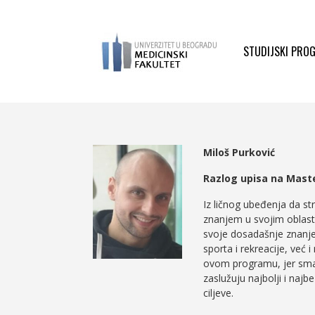
STUDIJSKI PRO
Miloš Purković
Razlog upisa na Mast
Iz ličnog ubeđenja da st
znanjem u svojim oblast
svoje dosadašnje znanje
sporta i rekreacije, već 
ovom programu, jer smatra
zaslužuju najbolji i naj
ciljeve.