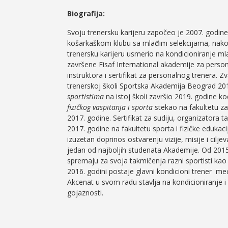
Biografija:
Svoju trenersku karijeru započeo je 2007. god
košarkaškom klubu sa mlađim selekcijama, nakon
trenersku karijeru usmerio na kondicioniranje mla
završene Fisaf International akademije za person
instruktora i sertifikat za personalnog trenera. Z
trenerskoj školi Sportska Akademija Beograd 2016
sportistima
na istoj školi završio 2019. godine
fizičkog vaspitanja i sporta
stekao na fakultetu za
2017. godine. Sertifikat za sudiju, organizatora t
2017. godine na fakultetu sporta i fizičke edukac
izuzetan doprinos ostvarenju vizije, misije i ci
jedan od najboljih studenata Akademije. Od 2015
spremaju za svoja takmičenja razni sportisti kao 
2016. godini postaje glavni kondicioni trener 
Akcenat u svom radu stavlja na kondicioniranje i
gojaznosti.