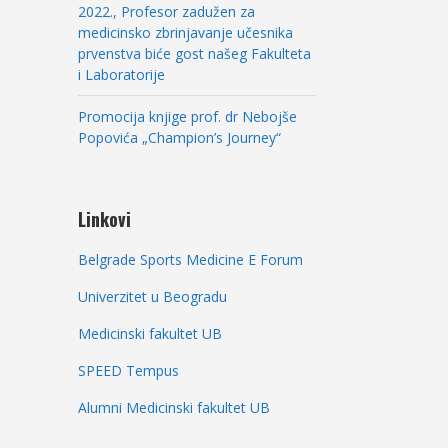
2022., Profesor zadužen za
medicinsko zbrinjavanje učesnika
prvenstva biće gost našeg Fakulteta
i Laboratorije
Promocija knjige prof. dr Nebojše
Popovića „Champion’s Journey“
Linkovi
Belgrade Sports Medicine E Forum
Univerzitet u Beogradu
Medicinski fakultet UB
SPEED Tempus
Alumni Medicinski fakultet UB