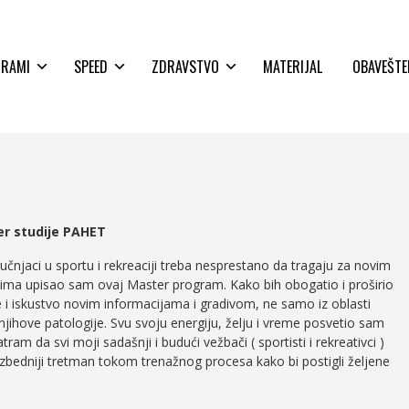
GRAMI
SPEED
ZDRAVSTVO
MATERIJAL
OBAVEŠTE
er studije PAHET
ručnjaci u sportu i rekreaciji treba nesprestano da tragaju za novim
ima upisao sam ovaj Master program. Kako bih obogatio i proširio
 i iskustvo novim informacijama i gradivom, ne samo iz oblasti
i njihove patologije. Svu svoju energiju, želju i vreme posvetio sam
m da svi moji sadašnji i budući vežbači ( sportisti i rekreativci )
bezbedniji tretman tokom trenažnog procesa kako bi postigli željene