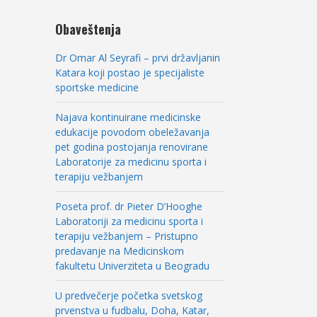
Obaveštenja
Dr Omar Al Seyrafi – prvi državljanin
Katara koji postao je specijaliste
sportske medicine
Najava kontinuirane medicinske
edukacije povodom obeležavanja
pet godina postojanja renovirane
Laboratorije za medicinu sporta i
terapiju vežbanjem
Poseta prof. dr Pieter D’Hooghe
Laboratoriji za medicinu sporta i
terapiju vežbanjem – Pristupno
predavanje na Medicinskom
fakultetu Univerziteta u Beogradu
U predvečerje početka svetskog
prvenstva u fudbalu, Doha, Katar,