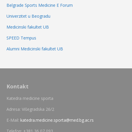
Belgrade Sports Medicine E Forum
Univerzitet u Beogradu
Medicinski fakultet UB
SPEED Tempus
Alumni Medicinski fakultet UB
Kontakt
Katedra medicine sporta
Adresa: Višegradska 26/2
E-Mail:
katedra.medicine.sporta@med.bg.ac.rs
Telefon: +381 36 07 093