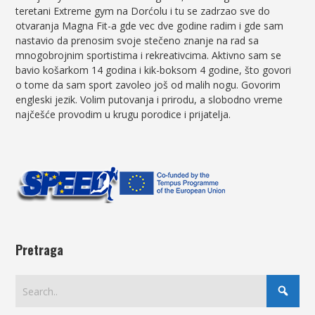
teretani Extreme gym na Dorćolu i tu se zadrzao sve do
otvaranja Magna Fit-a gde vec dve godine radim i gde sam
nastavio da prenosim svoje stečeno znanje na rad sa
mnogobrojnim sportistima i rekreativcima. Aktivno sam se
bavio košarkom 14 godina i kik-boksom 4 godine, što govori
o tome da sam sport zavoleo još od malih nogu. Govorim
engleski jezik. Volim putovanja i prirodu, a slobodno vreme
najčešće provodim u krugu porodice i prijatelja.
Pretraga