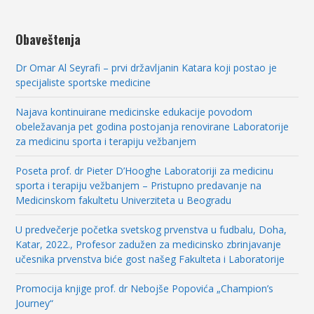
Obaveštenja
Dr Omar Al Seyrafi – prvi državljanin Katara koji postao je
specijaliste sportske medicine
Najava kontinuirane medicinske edukacije povodom
obeležavanja pet godina postojanja renovirane Laboratorije
za medicinu sporta i terapiju vežbanjem
Poseta prof. dr Pieter D’Hooghe Laboratoriji za medicinu
sporta i terapiju vežbanjem – Pristupno predavanje na
Medicinskom fakultetu Univerziteta u Beogradu
U predvečerje početka svetskog prvenstva u fudbalu, Doha,
Katar, 2022., Profesor zadužen za medicinsko zbrinjavanje
učesnika prvenstva biće gost našeg Fakulteta i Laboratorije
Promocija knjige prof. dr Nebojše Popovića „Champion’s
Journey“