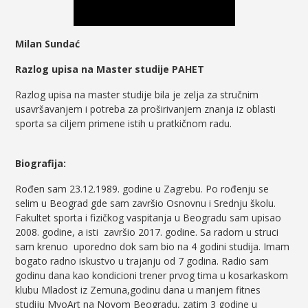
Milan Sundać
Razlog upisa na Master studije PAHET
Razlog upisa na master studije bila je zelja za stručnim
usavršavanjem i potreba za proširivanjem znanja iz oblasti
sporta sa ciljem primene istih u pratkičnom radu.
Biografija:
Rođen sam 23.12.1989. godine u Zagrebu. Po rođenju se
selim u Beograd gde sam završio Osnovnu i Srednju školu.
Fakultet sporta i fizičkog vaspitanja u Beogradu sam upisao
2008. godine, a isti završio 2017. godine. Sa radom u struci
sam krenuo uporedno dok sam bio na 4 godini studija. Imam
bogato radno iskustvo u trajanju od 7 godina. Radio sam
godinu dana kao kondicioni trener prvog tima u kosarkaskom
klubu Mladost iz Zemuna,godinu dana u manjem fitnes
studiju MyoArt na Novom Beogradu, zatim 3 godine u