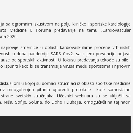
a sa ogromnim iskustvom na polju kliničke i sportske kardiologije
ports Medicine E Foruma predavanje na temu „Cardiovascular
una 2020.
ajnovije smernice u oblasti kardiovaskularne procene vrhunskih
ivnosti u doba pandemije SARS Cov2, sa ciljem prevencije pojave
pauze od sportskih aktivnosti. U fokusu predavanja tekođe su bile i
ispuniti kako bi se transmisija virusa među sportistima i njihovim
skusijom u kojoj su domaći stručnjaci iz oblasti sportske medicine
i kroz mnogobrojna pitanja uporedili protokole koje samostalno
trane svetskih stručnjaka. Učesnici webinara su se uključili sa
 Niša, Sofije, Soluna, do Dohe i Dubajia, omogućivši na taj način