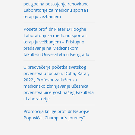
pet godina postojanja renovirane
Laboratorije za medicinu sporta i
terapiju vežbanjem
Poseta prof. dr Pieter D’Hooghe
Laboratoriji za medicinu sporta i
terapiju vežbanjem – Pristupno
predavanje na Medicinskom
fakultetu Univerziteta u Beogradu
U predvečerje početka svetskog
prvenstva u fudbalu, Doha, Katar,
2022., Profesor zadužen za
medicinsko zbrinjavanje učesnika
prvenstva biće gost našeg Fakulteta
i Laboratorije
Promocija knjige prof. dr Nebojše
Popovića „Champion’s Journey“