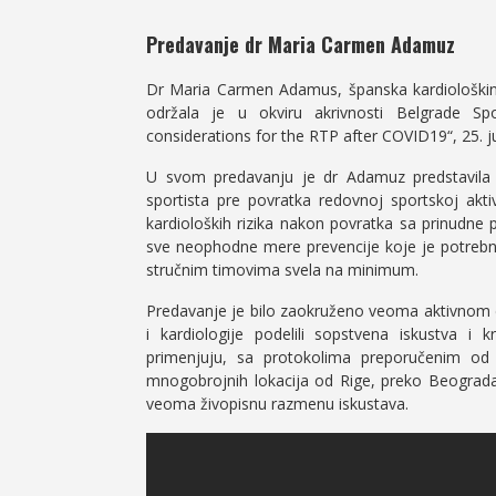
Predavanje dr Maria Carmen Adamuz
Dr Maria Carmen Adamus, španska kardiološkinj
održala je u okviru akrivnosti Belgrade S
considerations for the RTP after COVID19“, 25. j
U svom predavanju je dr Adamuz predstavila n
sportista pre povratka redovnoj sportskoj akt
kardioloških rizika nakon povratka sa prinudne 
sve neophodne mere prevencije koje je potrebno 
stručnim timovima svela na minimum.
Predavanje je bilo zaokruženo veoma aktivnom di
i kardiologije podelili sopstvena iskustva 
primenjuju, sa protokolima preporučenim od s
mnogobrojnih lokacija od Rige, preko Beograda,
veoma živopisnu razmenu iskustava.